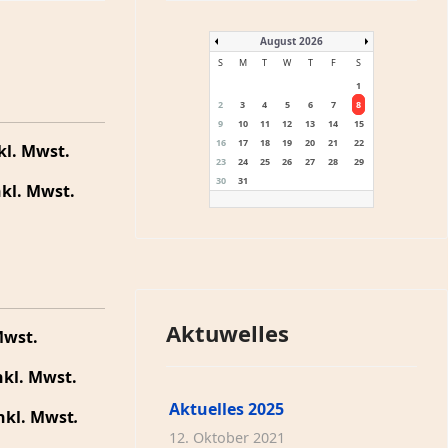
August 2026
S
M
T
W
T
F
S
1
2
3
4
5
6
7
8
9
10
11
12
13
14
15
16
17
18
19
20
21
22
nkl. Mwst.
23
24
25
26
27
28
29
30
31
inkl. Mwst.
Aktuwelles
st.
inkl. Mwst.
Aktuelles 2025
inkl. Mwst
.
12. Oktober 2021