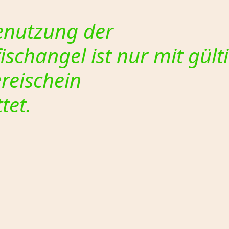
enutzung der
ischangel ist nur mit gül
ereischein
tet.