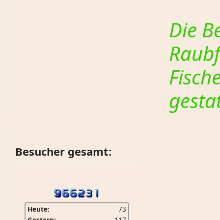
Die B
Raubf
Fisch
gestat
Besucher gesamt:
Heute:
73
Gestern:
117