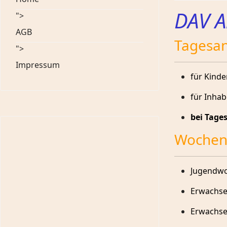
DAV A
">
AGB
Tagesan
">
Impressum
für Kinde
für Inhab
bei Tage
Wochen
Jugendwo
Erwachs
Erwachse