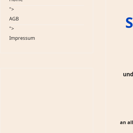
">
AGB
">
Impressum
und
an al