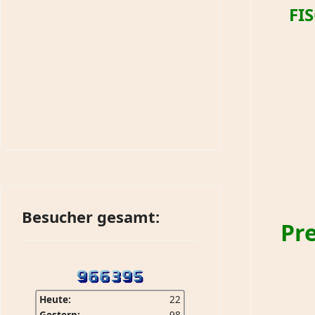
FI
Besucher gesamt:
Pr
Heute:
22
Gestern:
98