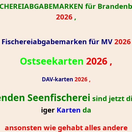
SCHEREIABGABEMARKEN für Brandenb
2026
,
Fischereiabgabemarken
für MV
2026
Ostseekarten
20
26 ,
DAV-karten
2026 ,
enden Seenfischerei
sind jetzt d
iger
Karten
da
ansonsten wie gehabt alles andere