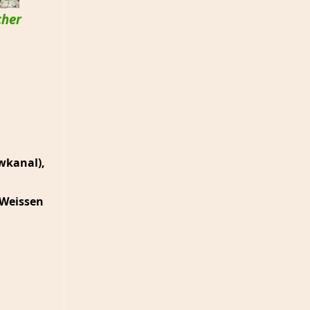
cher
wkanal),
 Weissen